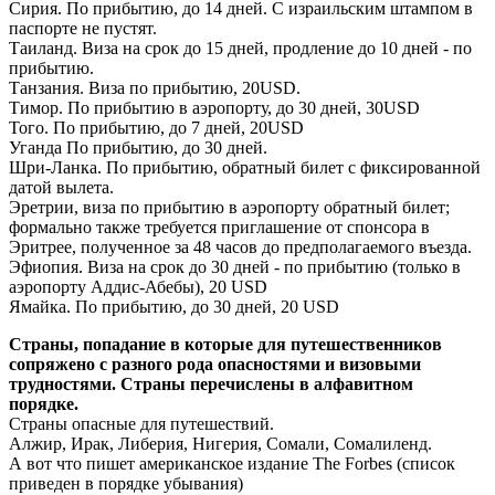
Сирия. По прибытию, до 14 дней. С израильским штампом в
паспорте не пустят.
Таиланд. Виза на срок до 15 дней, продление до 10 дней - по
прибытию.
Танзания. Виза по прибытию, 20USD.
Тимор. По прибытию в аэропорту, до 30 дней, 30USD
Того. По прибытию, до 7 дней, 20USD
Уганда По прибытию, до 30 дней.
Шри-Ланка. По прибытию, обратный билет с фиксированной
датой вылета.
Эретрии, виза по прибытию в аэропорту обратный билет;
формально также требуется приглашение от спонсора в
Эритрее, полученное за 48 часов до предполагаемого въезда.
Эфиопия. Виза на срок до 30 дней - по прибытию (только в
аэропорту Аддис-Абебы), 20 USD
Ямайка. По прибытию, до 30 дней, 20 USD
Страны, попадание в которые для путешественников
сопряжено с разного рода опасностями и визовыми
трудностями. Страны перечислены в алфавитном
порядке.
Страны опасные для путешествий.
Алжир, Ирак, Либерия, Нигерия, Сомали, Сомалиленд.
А вот что пишет американское издание The Forbes (список
приведен в порядке убывания)