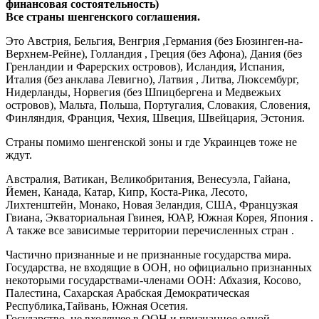
финансовая состоятельность)
Все страны шенгенского соглашения.
Это Австрия, Бельгия, Венгрия ,Германия (без Бюзинген-на-
Верхнем-Рейне), Голландия , Греция (без Афона), Дания (без
Гренландии и Фарерских островов), Исландия, Испания,
Италия (без анклава Левигно), Латвия , Литва, Люксембург,
Нидерланды, Норвегия (без Шпицбергена и Медвежьих
островов), Мальта, Польша, Португалия, Словакия, Словения,
Финляндия, Франция, Чехия, Швеция, Швейцария, Эстония.
Страны помимо шенгенской зоны и где Украинцев тоже не
ждут.
Австралия, Ватикан, Великобритания, Венесуэла, Гайана,
Йемен, Канада, Катар, Кипр, Коста-Рика, Лесото,
Лихтенштейн, Монако, Новая Зеландия, США, Французкая
Гвиана, Экваториальная Гвинея, ЮАР, Южная Корея, Япония .
А также все зависимые территории перечисленных стран .
Частично признанные и не признанные государства мира.
Государства, не входящие в ООН, но официально признанных
некоторыми государствами-членами ООН: Абхазия, Косово,
Палестина, Сахарская Арабская Демократическая
Республика,Тайвань, Южная Осетия.
Государство, не входящее в ООН и признанное одной