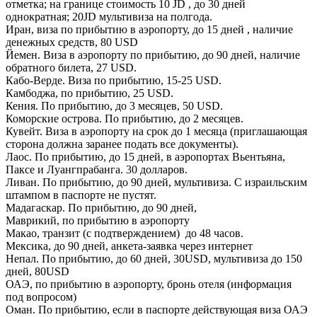
отметка; на границе стоимость 10 JD , до 30 дней
однократная; 20JD мультивиза на полгода.
Иран, виза по прибытию в аэропорту, до 15 дней , наличие
денежных средств, 80 USD
Йемен. Виза в аэропорту по прибытию, до 90 дней, наличие
обратного билета, 27 USD.
Кабо-Верде. Виза по прибытию, 15-25 USD.
Камбоджа, по прибытию, 25 USD.
Кения. По прибытию, до 3 месяцев, 50 USD.
Коморские острова. По прибытию, до 2 месяцев.
Кувейт. Виза в аэропорту на срок до 1 месяца (приглашающая
сторона должна заранее подать все документы).
Лаос. По прибытию, до 15 дней, в аэропортах Вьентьяна,
Паксе и Луангпрабанга. 30 долларов.
Ливан. По прибытию, до 90 дней, мультивиза. С израильским
штампом в паспорте не пустят.
Мадагаскар. По прибытию, до 90 дней,
Маврикий, по прибытию в аэропорту
Макао, транзит (с подтверждением) до 48 часов.
Мексика, до 90 дней, анкета-заявка через интернет
Непал. По прибытию, до 60 дней, 30USD, мультивиза до 150
дней, 80USD
ОАЭ, по прибытию в аэропорту, бронь отеля (информация
под вопросом)
Оман. По прибытию, если в паспорте действующая виза ОАЭ