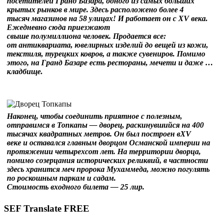
посетителей Гранд Базара, одного из самых больших
крытых рынков в мире. Здесь расположено более 4
тысяч магазинов на 58 улицах! И работает он с XV века.
Ежедневно сюда приезжают
свыше полумиллиона человек. Продается все:
от антиквариата, ювелирных изделий до вещей из кожи,
текстиля, турецких ковров, а также сувениров. Помимо
этого, на Гранд Базаре есть рестораны, мечети и даже …
кладбище.
Наконец, чтобы соединить приятное с полезным,
отправимся в Топкапы — дворец, раскинувшийся на 400
тысячах квадратных метров. Он был построен вXV
веке и оставался главным дворцом Османской империи на
протяжении четырехсот лет. На территории дворца,
помимо созерцания исторических реликвий, в частности
здесь хранится меч пророка Мухаммеда, можно погулять
по роскошным паркам и садам.
Стоимость входного билета — 25 лир.
SEF Translate FREE