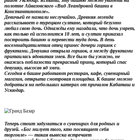
район Уксюдар. Кстати, эту башню можно увидеть на
полотне Айвазовского «Вид Леандровой башни в
Константинополе».
Девичьей ее назвали неслучайно. Древняя легенда
рассказывает о турецком султане, который безумно
любил свою дочь. Однажды ему нагадали, что дочь умрет,
как только ей исполнится 18 лет, и султан приказал
построить башню и перевести туда дочь. В день
восемнадцатилетия отец принес дочери горшок с
фруктами. Девушка открыла горшок, а между фруктами
притаилась ядовитая змея. Все было бы ужасно, не
окажись поблизости прекрасный принц, который спас
девушку, высосав яд змеи.
Сегодня в башне работают ресторан, кафе, сувенирный
магазин, открыта смотровая площадка. К башне можно
добраться на небольших катерах от причалов Кабаташ и
Ускюдар.
Теперь стоит задуматься о сувенирах для родных и
друзей. «Бог милует того, кто посвящает себя
торговле» — такая вывеска встречает