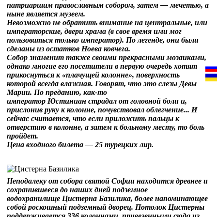
патриаршим православным собором, затем — мечетью, а
ныне является музеем.
Невозможно не обратить внимание на центральные, или
императорские, двери храма (в свое время ими мог
пользоваться только император). По легенде, они были
сделаны из остатков Ноева ковчега.
Собор знаменит также своими прекрасными мозаиками,
однако многие его посетители в первую очередь хотят
прикоснуться к «плачущей колонне», поверхность
которой всегда влажная. Говорят, что это слезы Девы
Марии. По преданию, как-то
император Юстиниан страдал от головной боли и,
прислонив руку к колонне, почувствовал облегчение... И
сейчас считается, что если приложить пальцы к
отверстию в колонне, а затем к больному месту, то боль
пройдет.
Цена входного билета — 25 турецких лир.
Неподалеку от собора святой Софии находится древнее и
сохранившееся до наших дней подземное
водохранилище Цистерна Базилика, более напоминающее
собой роскошный подземный дворец. Потолок Цистерны
поддерживается 336 колоннами, привезенными сюда из