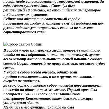
пошел, везде соприкасаешься с многовековой историей. За
годы своего существования Стамбул был
резиденцией 10 римских, 82 византийских императоров
и 30 османских султанов.
Сейчас это абсолютно современный город с
приветливыми людьми, которые в случае надобности по-
русски подскажут направление, если вы не можете
сориентироваться сами.
В городе много интересных мест, которые стоят того,
чтобы на них обратить внимание, но, пожалуй, лучше
всего осмотр достопримечательностей начать с cобора
святой Софии, который по праву называли восьмым чудом
света.
У входа в cобор всегда очередь, однако если
прийти самостоятельно, а не в группе, то стоять в
очереди не придется.
За свою долгую историю cобор трижды перестраивался,
но всегда на одном и том же месте. Первый храм был
построен в 324–227 годах при византийском
императоре Константине, затем дважды пожары
уничтожали здание.
Менялись и его функции: сначала он был