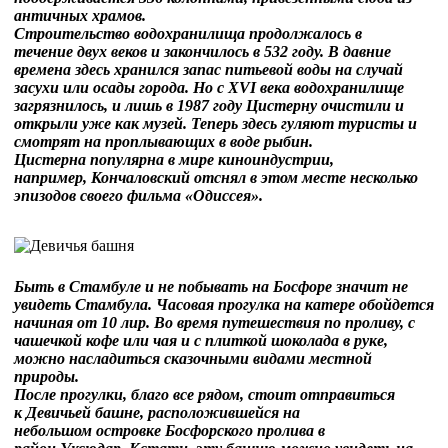
античных храмов.
Строительство водохранилища продолжалось в
течение двух веков и закончилось в 532 году. В давние
времена здесь хранился запас питьевой воды на случай
засухи или осады города. Но с XVI века водохранилище
загрязнилось, и лишь в 1987 году Цистерну очистили и
открыли уже как музей. Теперь здесь гуляют туристы и
смотрят на проплывающих в воде рыбин.
Цистерна популярна в мире киноиндустрии,
например, Кончаловский отснял в этом месте несколько
эпизодов своего фильма «Одиссея».
Быть в Стамбуле и не побывать на Босфоре значит не
увидеть Стамбула. Часовая прогулка на катере обойдется
начиная от 10 лир. Во время путешествия по проливу, с
чашечкой кофе или чая и с плиткой шоколада в руке,
можно насладиться сказочными видами местной
природы.
После прогулки, благо все рядом, стоит отправиться
к Девичьей башне, расположившейся на
небольшом островке Босфорского пролива в