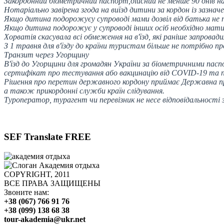
З
акордонний біометричний паспорт
,
дійсний не менше
90 днів
на
Нотаріально завірена згода на виїзд дитини за кордон із зазначен
Я
кщо дитина подорожуєу супроводі мами дозвіл від батька не
Я
кщо дитина подорожує у супроводі інших осіб необхідно мати д
Хорватія скасувала всі обмеження на в'їзд, які раніше запровади
З 1 травня для в'їзду до країни туристам більше не потрібно п
Транзит через Угорщину
В'їзд до Угорщини для громадян України за біометричними пасп
сертифікат про тестування або вакцинацію від COVID-19 та пр
Р
ішення про перетин державного кордону приймає Державна п
а також прикордонні служби країн слідування.
Туроператор, турагент чи перевізник не несе відповідальності
SEF Translate FREE
COPYRIGHT, 2011
ВСЕ ПРАВА ЗАЩИЩЕНЫ
Звоните нам:
+38 (067) 766 91 76
+38 (099) 138 68 38
tour-akademia@ukr.net