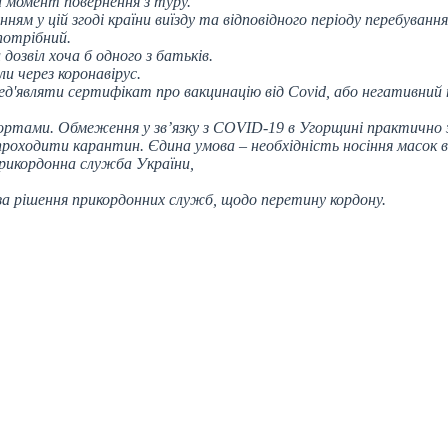
 момент повернення з туру.
ням у цій згоді країни виїзду та відповідного періоду перебування
 потрібний
.
озвіл хоча б одного з батьків.
ли через коронавірус.
ред'являти сертифікат про вакцинацію від Covid, або негативний
ортами. Обмеження у зв’язку з COVID-19 в Угорщині практично з
оходити карантин. Єдина умова – необхідність носіння масок в
рикордонна служба України,
 за рішення прикордонних служб, щодо перетину кордону.