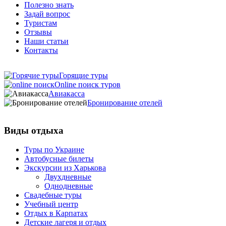
Полезно знать
Задай вопрос
Туристам
Отзывы
Наши статьи
Контакты
Горящие туры
Online поиск туров
Авиакасса
Бронирование отелей
Виды отдыха
Туры по Украине
Автобусные билеты
Экскурсии из Харькова
Двухдневные
Однодневные
Свадебные туры
Учебный центр
Отдых в Карпатах
Детские лагеря и отдых