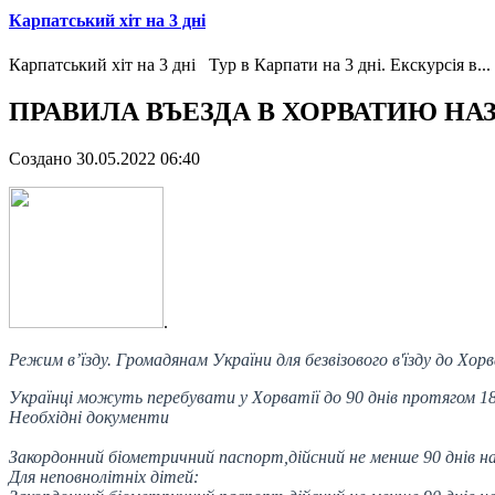
Карпатський хіт на 3 дні
Карпатський хіт на 3 дні Тур в Карпати на 3 дні. Екскурсія в...
ПРАВИЛА ВЪЕЗДА В ХОРВАТИЮ Н
Создано 30.05.2022 06:40
.
Режим в’їзду.
Громадянам України для безвізового в'їзду до Хо
У
країнці можуть перебувати у Хорватії до 90 днів протягом 180
Н
еобхідні документи
З
акордонний біометричний паспорт
,
дійсний не менше
90 днів
на
Для неповнолітніх дітей
: