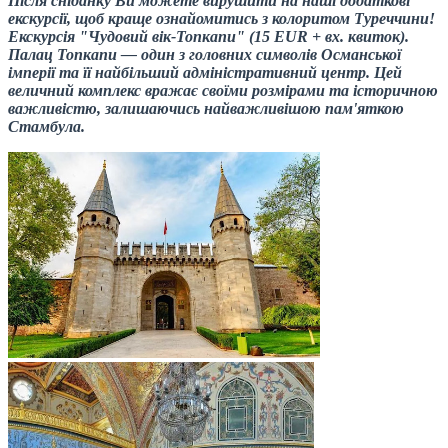
Після сніданку Ви можете вирушити на наші додаткові
екскурсії, щоб краще ознайомитись з колоритом Туреччини!
Екскурсія "Чудовий вік-Топкапи" (15 EUR + вх. квиток).
Палац Топкапи — один з головних символів Османської
імперії та її найбільший адміністративний центр. Цей
величний комплекс вражає своїми розмірами та історичною
важливістю, залишаючись найважливішою пам'яткою
Стамбула.