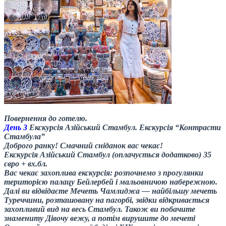
Повернення до готелю.
День 3
Екскурсія Азійський Стамбул. Екскурсія “Контрасти
Стамбула”
Доброго ранку! Смачний сніданок вас чекає!
Екскурсія Азійський Стамбул (оплачується додатково) 35
євро + вх.бл.
Вас чекає захоплива екскурсія: розпочнемо з прогулянки
територією палацу Бейлербей і мальовничою набережною.
Далі ви відвідаєте Мечеть Чамлиджа — найбільшу мечеть
Туреччини, розташовану на пагорбі, звідки відкривається
захопливий вид на весь Стамбул. Також ви побачите
знамениту Дівочу вежу, а потім вирушите до мечеті