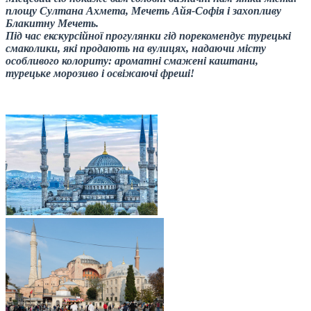
площу Султана Ахмета, Мечеть Айя-Софія і захопливу
Блакитну Мечеть.
Під час екскурсійної прогулянки гід порекомендує турецькі
смаколики, які продають на вулицях, надаючи місту
особливого колориту: ароматні смажені каштани,
турецьке морозиво і освіжаючі фреші!