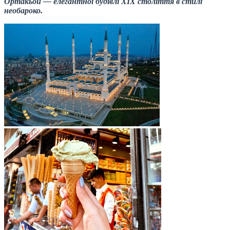
Ортакьой — елегантної будівлі XIX століття в стилі
необароко.