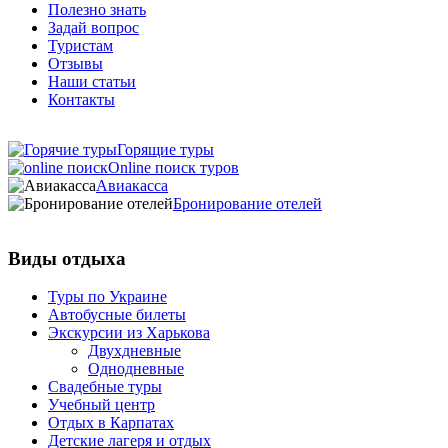
Полезно знать
Задай вопрос
Туристам
Отзывы
Наши статьи
Контакты
Горящие туры
Online поиск туров
Авиакасса
Бронирование отелей
Виды отдыха
Туры по Украине
Автобусные билеты
Экскурсии из Харькова
Двухдневные
Однодневные
Свадебные туры
Учебный центр
Отдых в Карпатах
Детские лагеря и отдых