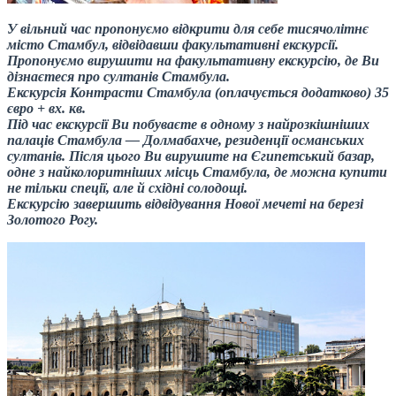
У вільний час пропонуємо відкрити для себе тисячолітнє
місто Стамбул, відвідавши факультативні екскурсії.
Пропонуємо вирушити на факультативну екскурсію, де Ви
дізнаєтеся про султанів Стамбула.
Екскурсія Контрасти Стамбула (оплачується додатково) 35
євро + вх. кв.
Під час екскурсії Ви побуваєте в одному з найрозкішніших
палаців Стамбула — Долмабахче, резиденції османських
султанів. Після цього Ви вирушите на Єгипетський базар,
одне з найколоритніших місць Стамбула, де можна купити
не тільки спеції, але й східні солодощі.
Екскурсію завершить відвідування Нової мечеті на березі
Золотого Рогу.