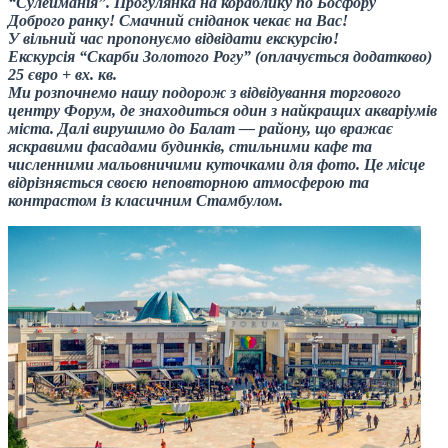
“Сулейманія”. Прогулянка на кораблику по Босфору
Доброго ранку! Смачний сніданок чекає на Вас!
У вільний час пропонуємо відвідати екскурсію!
Екскурсія “Скарби Золотого Рогу” (оплачується додатково)
25 євро + вх. кв.
Ми розпочнемо нашу подорож з відвідування торгового
центру Форум, де знаходиться один з найкращих акваріумів
міста. Далі вирушимо до Балат — району, що вражає
яскравими фасадами будинків, стильними кафе та
численними мальовничими куточками для фото. Це місце
відрізняється своєю неповторною атмосферою та
контрастом із класичним Стамбулом.