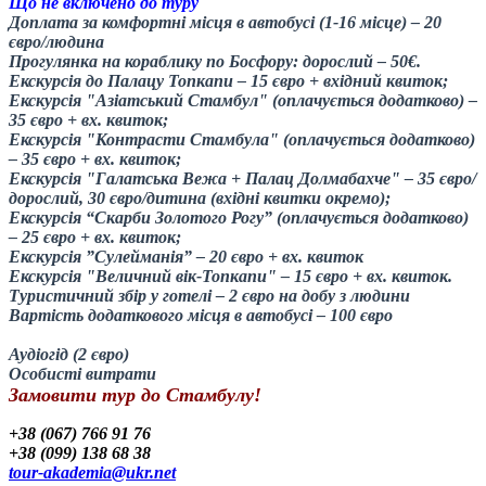
Що не включено до туру
Доплата за комфортні місця в автобусі (1-16 місце) – 20
євро/людина
Прогулянка на кораблику по Босфору: дорослий – 50€.
Екскурсія до Палацу Топкапи – 15 євро + вхідний квиток;
Екскурсія "Азіатський Стамбул" (оплачується додатково) –
35 євро + вх. квиток;
Екскурсія "Контрасти Стамбула" (оплачується додатково)
– 35 євро + вх. квиток;
Екскурсія "Галатська Вежа + Палац Долмабахче" – 35 євро/
дорослий, 30 євро/дитина (вхідні квитки окремо);
Екскурсія “Скарби Золотого Рогу” (оплачується додатково)
– 25 євро + вх. квиток;
Екскурсія ”Сулейманія” – 20 євро + вх. квиток
Екскурсія "Величний вік-Топкапи" – 15 євро + вх. квиток.
Туристичний збір у готелі – 2 євро на добу з людини
Вартість додаткового місця в автобусі – 100 євро
Аудіогід (2 євро)
Особисті витрати
Замовити тур до Стамбулу!
+38 (067) 766 91 76
+38 (099) 138 68 38
tour-akademia@ukr.net