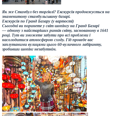
Як же Стамбул без торгівлі? Екскурсія продовжується на
знаменитому стамбульському базарі.
Екскурсія по Гранд Базару (у вартості)
Сьогодні ви поринете у світ шопінгу на Гранд Базарі
— одному з найстаріших ринків світу, заснованому в 1641
році. Тут ви зможете забути про всі проблеми і
насолодитися атмосферою сходу. Гід проведе вас
заплутаними вулицями цього 60-вуличного лабіринту,
зробивши шопінг незабутнім.