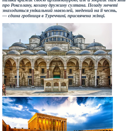
про Роксолану, кохану дружину султана. Позаду мечеті
знаходиться унікальний мавзолей, зведений на її честь,
— єдина гробниця в Туреччині, присвячена жінці.