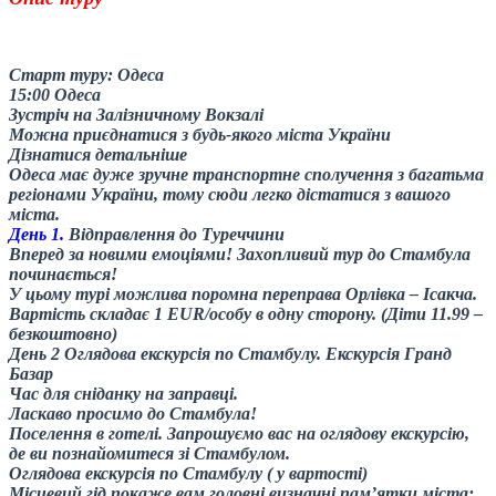
Старт туру:
Одеса
15:00 Одеса
Зустріч на Залізничному Вокзалі
Можна приєднатися з будь-якого міста України
Дізнатися детальніше
Одеса має дуже зручне транспортне сполучення з багатьма
регіонами України, тому сюди легко дістатися з вашого
міста.
День 1.
Відправлення до Туреччини
Вперед за новими емоціями! Захопливий тур до Стамбула
починається!
У цьому турі можлива поромна переправа Орлівка – Ісакча.
Вартість складає 1 EUR/особу в одну сторону. (Діти 11.99 –
безкоштовно)
День 2 Оглядова екскурсія по Стамбулу. Екскурсія Гранд
Базар
Час для сніданку на заправці.
Ласкаво просимо до Стамбула!
Поселення в готелі. Запрошуємо вас на оглядову екскурсію,
де ви познайомитеся зі Стамбулом.
Оглядова екскурсія по Стамбулу ( у вартості)
Місцевий гід покаже вам головні визначні пам’ятки міста: