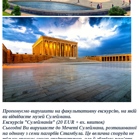
Пропонуємо вирушити на факультативну екскурсію, на якій
ви відвідаєте музей Сулеймана.
Екскурсія ”Сулейманія” (20 EUR + вх. квиток)
Сьогодні Ви вирушаєте до Мечеті Сулеймана, розташованої
на одному з семи пагорбів Стамбула. Це велична споруда не
тільки вражає своєю архітектурою, але й зберігає пам'ять