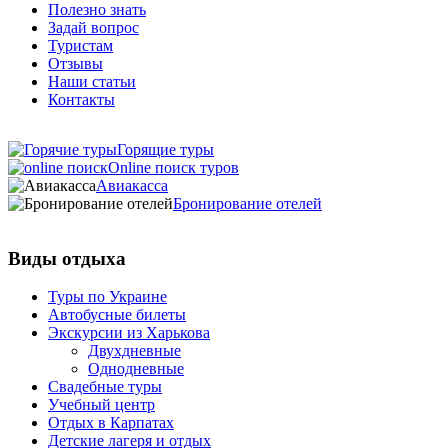
Полезно знать
Задай вопрос
Туристам
Отзывы
Наши статьи
Контакты
Горящие туры
Online поиск туров
Авиакасса
Бронирование отелей
Виды отдыха
Туры по Украине
Автобусные билеты
Экскурсии из Харькова
Двухдневные
Однодневные
Свадебные туры
Учебный центр
Отдых в Карпатах
Детские лагеря и отдых