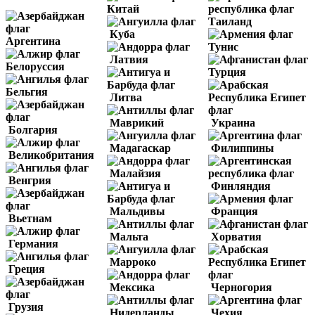
Китай
Таиланд
Куба
Аргентина
Тунис
Латвия
Белоруссия
Турция
Бельгия
Литва
Маврикий
Украина
Болгария
Мадагаскар
Филиппины
Великобритания
Малайзия
Венгрия
Финляндия
Мальдивы
Франция
Вьетнам
Мальта
Хорватия
Германия
Марроко
Греция
Мексика
Черногория
Грузия
Нидерланды
Чехия