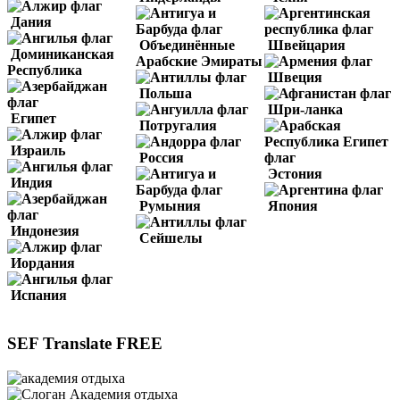
Дания
Объединённые
Швейцария
Доминиканская
Арабские Эмираты
Республика
Швеция
Польша
Шри-ланка
Египет
Потругалия
Израиль
Россия
Эстония
Индия
Румыния
Япония
Индонезия
Сейшелы
Иордания
Испания
SEF Translate FREE